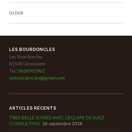
OLDER
LES BOURDONCLES
Les Bourdoncles
81500 Giroussens
Tel :
0626915962
lesbourdoncles@gmail.com
ARTICLES RÉCENTS
TRES BELLE SOIREE AVEC L’EQUIPE DE SUEZ
CONSULTING
26 septembre 2018