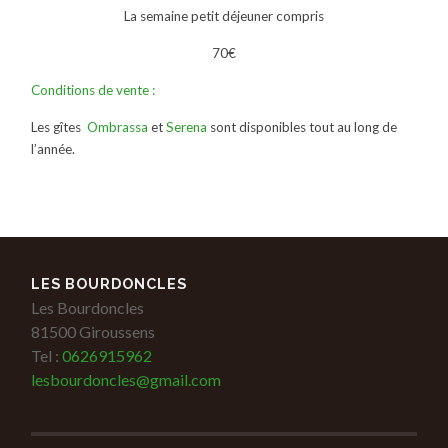
La semaine petit déjeuner compris
70€
Conditions de vente :
Les gîtes
Ombrassa
et
Serena
sont disponibles tout au long de
l’année.
LES BOURDONCLES
Les Bourdoncles
81500 Giroussens
Tel :
0626915962
lesbourdoncles@gmail.com