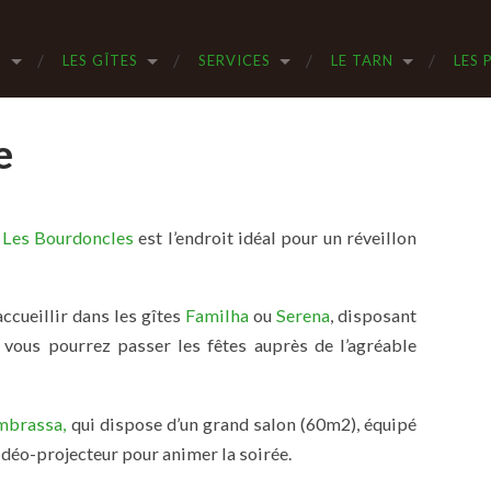
S
LES GÎTES
SERVICES
LE TARN
LES 
e
,
Les Bourdoncles
est l’endroit idéal pour un réveillon
ccueillir dans les gîtes
Familha
ou
Serena
, disposant
vous pourrez passer les fêtes auprès de l’agréable
brassa,
qui dispose d’un grand salon (60m2), équipé
vidéo-projecteur pour animer la soirée.