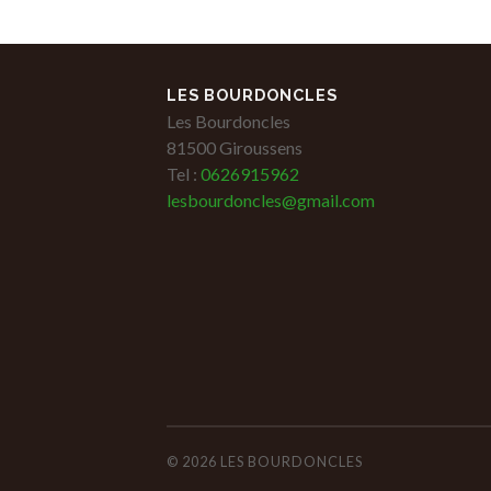
LES BOURDONCLES
Les Bourdoncles
81500 Giroussens
Tel :
0626915962
lesbourdoncles@gmail.com
© 2026
LES BOURDONCLES