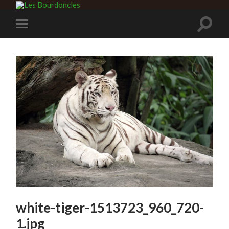
white-tiger-1513723_960_720-
1.jpg