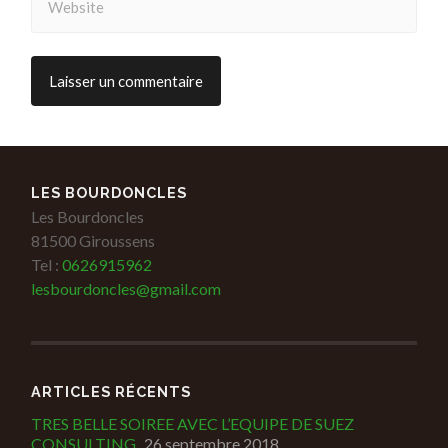
LES BOURDONCLES
Les Bourdoncles
81500 Giroussens
Tel :
0626915962
lesbourdoncles@gmail.com
ARTICLES RÉCENTS
TRES BELLE SOIREE AVEC L’EQUIPE DE SUEZ
CONSULTING
26 septembre 2018