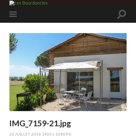
IMG_7159-21.jpg
22 JUILLET 2016
1920
x
1280 PX