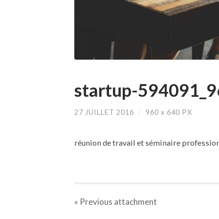
startup-594091_9
27 JUILLET 2016
/
960
x
640 PX
réunion de travail et séminaire professio
« Previous
attachment