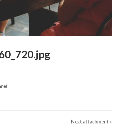
60_720.jpg
nnel
Next
attachment
»