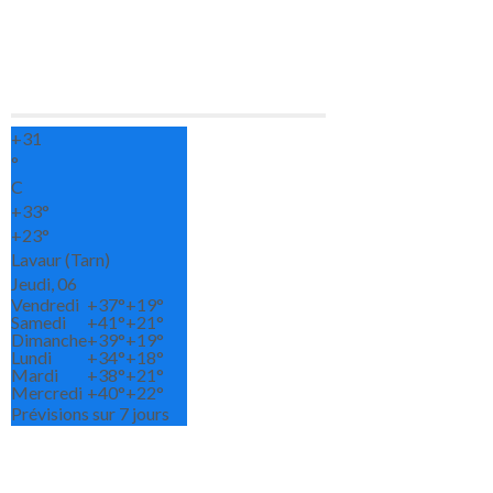
+
31
°
C
+
33°
+
23°
Lavaur (Tarn)
Jeudi, 06
Vendredi
+
37°
+
19°
Samedi
+
41°
+
21°
Dimanche
+
39°
+
19°
Lundi
+
34°
+
18°
Mardi
+
38°
+
21°
Mercredi
+
40°
+
22°
Prévisions sur 7 jours