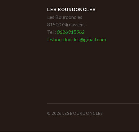
LES BOURDONCLES
Les Bourdoncles
81500 Giroussens
Tel :
0626915962
lesbourdoncles@gmail.com
© 2026
LES BOURDONCLES