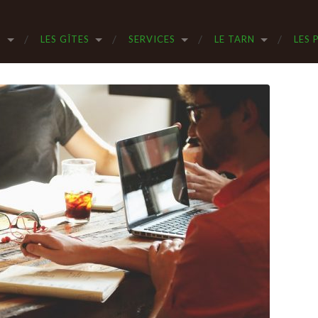
S
LES GÎTES
SERVICES
LE TARN
LES 