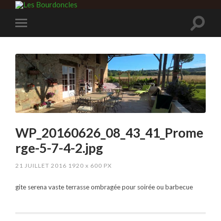
WP_20160626_08_43_41_Prome
rge-5-7-4-2.jpg
21 JUILLET 2016
1920
x
600 PX
gite serena vaste terrasse ombragée pour soirée ou barbecue