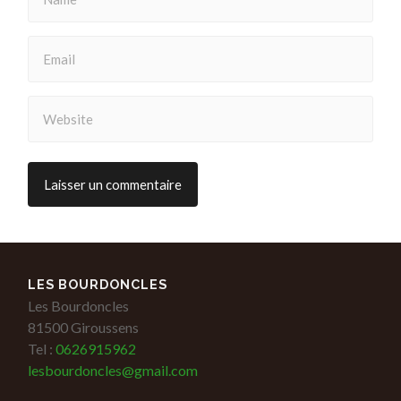
LES BOURDONCLES
Les Bourdoncles
81500 Giroussens
Tel :
0626915962
lesbourdoncles@gmail.com