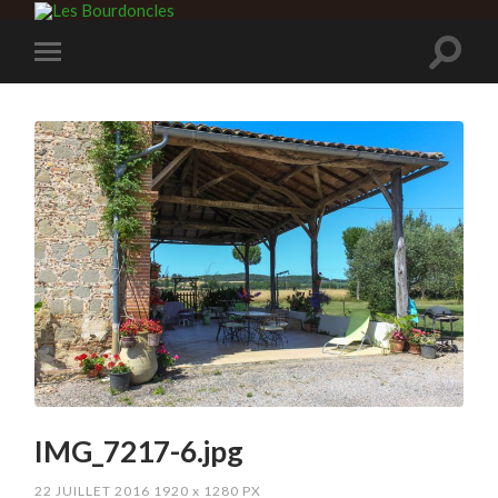
IMG_7217-6.jpg
22 JUILLET 2016
1920
x
1280 PX